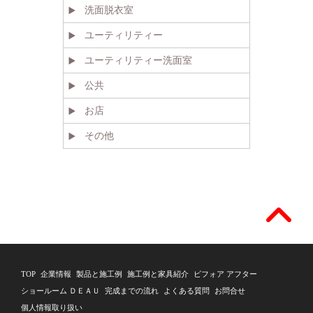
洗面脱衣室
ユーティリティー
ユーティリティー洗面室
公共
お店
その他
TOP
企業情報
製品と施工例
施工例と家具紹介
ビフォア アフター
ショールーム ＤＥＡＵ
完成までの流れ
よくある質問
お問合せ
個人情報取り扱い