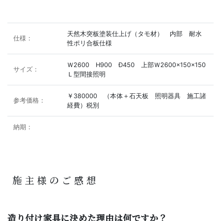
天然木突板塗装仕上げ（タモ材） 内部 耐水
仕様：
性ポリ合板仕様
Ｗ2600 H900 Ð450 上部Ｗ2600×150×150
サイズ：
Ｌ型間接照明
￥380000 （本体＋石天板 照明器具 施工諸
参考価格：
経費）税別
納期：
施主様のご感想
造り付け家具に決めた理由は何ですか？